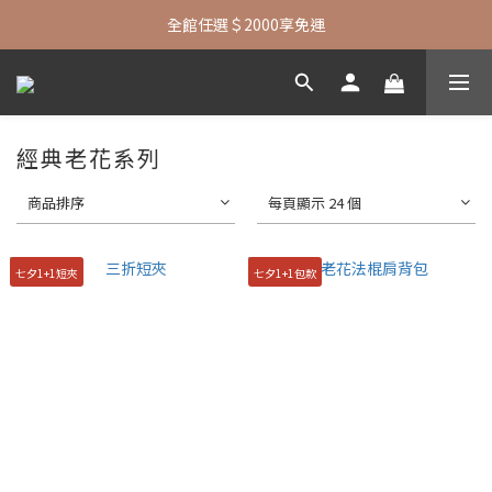
七夕限定| 指定包款+短夾還贈品牌襪子
全館任選＄2000享免運
七夕限定| 指定包款+短夾還贈品牌襪子
經典老花系列
商品排序
每頁顯示 24 個
七夕1+1短夾
七夕1+1包款