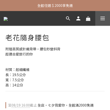
七夕限定| 指定包款+短夾還贈品牌襪子
全館任選＄2000享免運
七夕限定| 指定包款+短夾還贈品牌襪子
老花隨身腰包
附贈高質感針織背帶，腰包秒變斜背
超適合愛旅行的你
材質：超細纖維
長：19.5公分
寬：7.5公分
高：14公分
至
08/19 16:00
截止
全店，七夕我愛你，全館滿2000免運