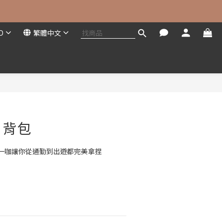
D
繁體中文
立即購買
肩背包
一咖讓你從通勤到出遊都完美拿捏