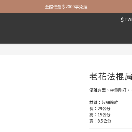
七夕限定| 指定包款+短夾還贈品牌襪子
全館任選＄2000享免運
$
TW
七夕限定| 指定包款+短夾還贈品牌襪子
老花法棍
優雅有型、容量剛好，
材質：超細纖維
長：29公分
高：15公分
寬：8.5公分