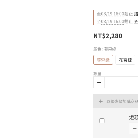
至
08/19 16:00
截止
指
至
08/19 16:00
截止
全
NT$2,280
顏色
: 暮森綠
暮森綠
花杏棕
數量
以優惠價加購商
燈