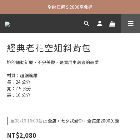
七夕限定| 指定包款+短夾還贈品牌襪子
全館任選＄2000享免運
七夕限定| 指定包款+短夾還贈品牌襪子
經典老花空姐斜背包
妳的通勤新寵，不只美觀，是實用主義者的最愛
材質：超細纖維
長：24 公分
寬：7.5 公分
高：16 公分
至
08/19 16:00
截止
全店，七夕我愛你，全館滿2000免運
NT$2,080