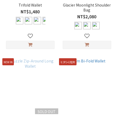
Trifold Wallet
Glacier Moonlight Shoulder
Bag
NT$1,480
NT$2,080
NEW IN
七夕1+1短夾
SOLD OUT