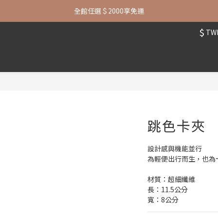
七夕限定| 指定包款+短夾還贈品牌襪子
全館任選＄2000享免運
$
TW
七夕限定| 指定包款+短夾還贈品牌襪子
跳色卡夾
設計感與機能並行
為輕便出行而生，也為
材質：超細纖維
長：11.5公分
寬：8公分