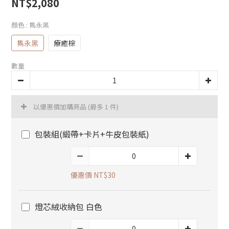
NT$2,080
顏色
: 雋永黑
雋永黑
療癒棕
數量
以優惠價加購商品
(最多 1 件)
包裝組(緞帶+卡片+牛皮包裝紙)
優惠價 NT$30
燈芯絨收納包 白色