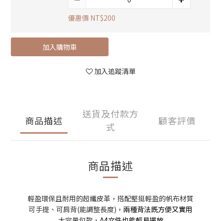
優惠價 NT$200
加入購物車
立即購買
加入追蹤清單
送貨及付款方
商品描述
顧客評價
式
商品描述
輕盈環保且耐用的超纖皮革，搭配堅挺輕盈的帆布材質
可手提、可肩背(能調整長度)，
兩種背法既方便又實用
大容量包款，
A4文件也能輕易擺放