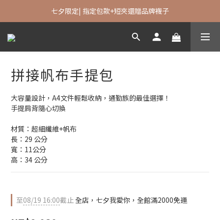
七夕限定| 指定包款+短夾還贈品牌襪子
七夕限定| 指定包款+短夾還贈品牌襪子
全館任選＄2000享免運
七夕限定| 指定包款+短夾還贈品牌襪子
拼接帆布手提包
大容量設計，A4文件輕鬆收納，通勤族的最佳選擇！
手提肩背隨心切換
材質：超細纖維+帆布
長：29 公分
寬：11公分
高：34 公分
至
08/19 16:00
截止
全店，七夕我愛你，全館滿2000免運