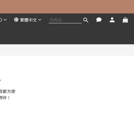
D
繁體中文
包
背都方便
夥伴！