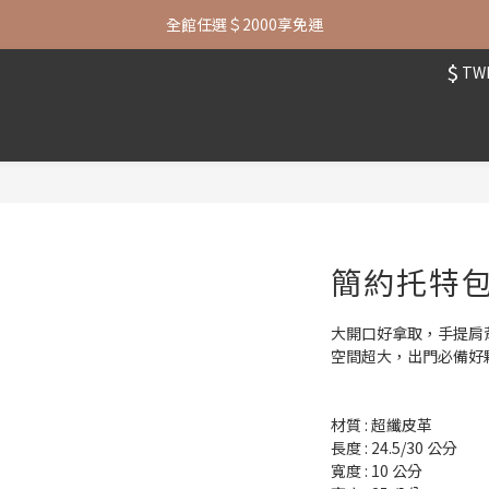
七夕限定| 指定包款+短夾還贈品牌襪子
全館任選＄2000享免運
$
TW
七夕限定| 指定包款+短夾還贈品牌襪子
簡約托特
大開口好拿取，手提肩
空間超大，出門必備好
材質 : 超纖皮革
長度 : 24.5/30 公分
寬度 : 10 公分