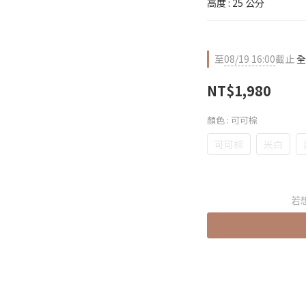
高度 : 25 公分
至
08/19 16:00
截止
全
NT$1,980
顏色
: 可可棕
可可棕
米白
若