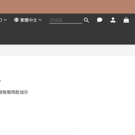
D
繁體中文
立即購買
包
輕鬆取用超加分