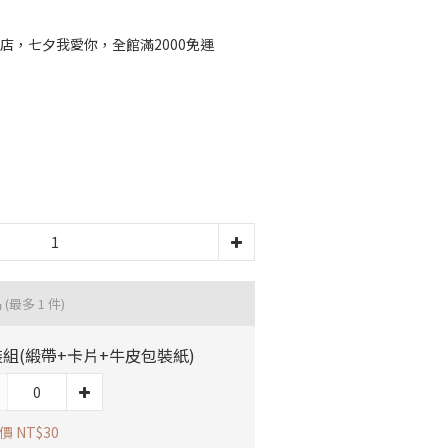
店，七夕我愛你，全館滿2000免運
品
(最多 1 件)
組(緞帶+卡片+牛皮包裝紙)
價 NT$30