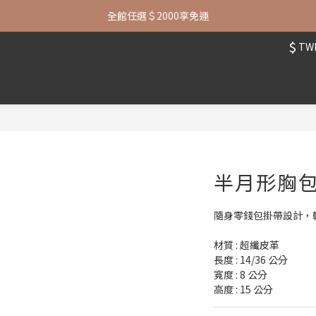
七夕限定| 指定包款+短夾還贈品牌襪子
全館任選＄2000享免運
$
TW
七夕限定| 指定包款+短夾還贈品牌襪子
半月形胸
隨身零錢包掛帶設計，
材質 : 超纖皮革
長度 : 14/36 公分
寬度 : 8 公分
高度 : 15 公分