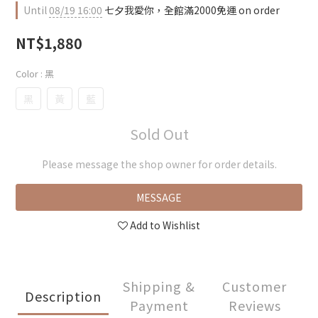
Until
08/19 16:00
七夕我愛你，全館滿2000免運 on order
NT$1,880
Color
: 黑
黑
黃
藍
Sold Out
Please message the shop owner for order details.
MESSAGE
Add to Wishlist
Shipping &
Customer
Description
Payment
Reviews