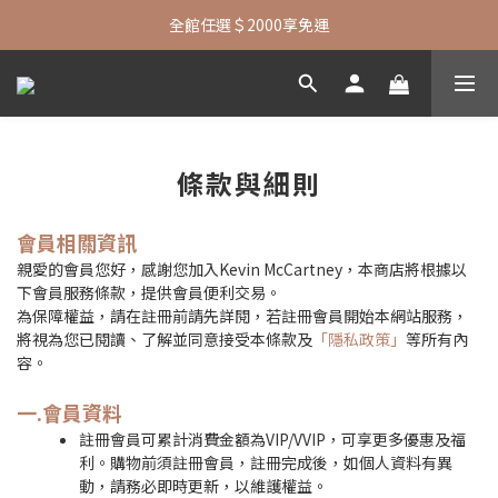
七夕限定| 指定包款+短夾還贈品牌襪子
全館任選＄2000享免運
七夕限定| 指定包款+短夾還贈品牌襪子
條款與細則
會員相關資訊
親愛的會員您好，感謝您加入Kevin McCartney，本商店將根據以
下會員服務條款，提供會員便利交易。
為保障權益，請在註冊前請先詳閱，若註冊會員開始本網站服務，
將視為您已閱讀、了解並同意接受本條款及
「隱私政策」
等所有內
容。
一.會員資料
註冊會員可累計消費金額為VIP/VVIP，可享更多優惠及福
利。購物前須註冊會員，註冊完成後，如個人資料有異
動，請務必即時更新，以維護權益。