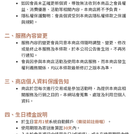
如因會員未正確更新個資，導致無法收到本商品之會員權
益、消費優惠、活動等相關內容，本商店將不予負責。
隱私權保護聲明：會員個資受到本商店隱私權條款之保護
與規範。
二、服務內容變更
服務內容的變更會員同意本商店得隨時調整、變更、修改
或是終止本服務及本條款，於本公司公告後生效，不再另
行通知。
會員因參與本商店活動及使用本商店服務，而本商店發生
權利義務關係，均以本條款最新修訂之版本為準。
三、商店個人資料保護告知
商店於您每次進行交易或是參加活動時，為提供本商店相
關服務及行銷之目的，本網站會蒐集、處理及利用您個人
資料。
四、生日禮金說明
於生日
當月
1號
系統自動歸戶
（需提前註冊喔）
。
使用期限為寄送後算起
30天
內。