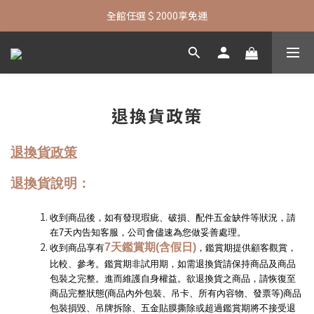
七夕限定| 指定包款+短夾還贈品牌襪子
全館任選＄2000享免運
七夕限定| 指定包款+短夾還贈品牌襪子
退換貨政策
退換貨政策
退換貨說明：
收到商品後，如有發現瑕疵、破損、配件五金缺件等狀況，請
在7天內告知客服，公司會儘速為您做妥善處理。
7天鑑賞期(含假日)
收到商品享有
，鑑賞期提供顧客觀賞，
比較、參考。鑑賞期非試用期，如需退換貨請保持商品及商品
包裝之完整。進而維護自身權益。欲退換貨之商品，請恢復至
商品完整狀態(商品內外包裝、吊卡、所有內容物、發票等)商品
包裝損毀、吊牌拆除、五金貼膜撕除或超過鑑賞期將不接受退